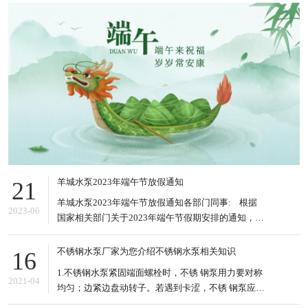
羊城水泵2023年端午节放假通知
21
羊城水泵2023年端午节放假通知各部门同事: 根据
2023-06
国家相关部门关于2023年端午节假期安排的通知，结
合本公司的实际情况，现将2023年端午节放假的有关
事项安排如下: 1、2023年6月22日到6月24日放假，
不锈钢水泵厂家为您介绍不锈钢水泵相关知识
16
共3天。6月25日(星期日)上班。&nb
1.不锈钢水泵紧固端面螺栓时，不锈 钢泵用力要对称
2021-04
均匀；边紧边盘动转子。若遇到卡涩，不锈 钢泵应松
掉螺栓重新紧。 2.电泵泵驱动轴不能承受任何径向垂