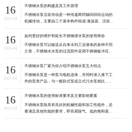
直力，皮带、链条、齿轮等侧向驱动方式禁止使用。
不锈钢水泵的构建及其工作原理
16
3.底板强的驱动轴与电机轴的连接采用弹性联轴器或
不锈钢水泵活齿传动是一种传递两同轴间回转运动的
链式联 轴器。 4.齿轮油度要够,不要时间长了,泵的底
2021-04
机械传动，主要由三个基本构件组成:激波器、活齿轮
和中心轮:国内外有关活齿传动的文献，已经开发出来
的活齿减速器有推杆活齿针轮减速机、变速传动轴承
如何更好的维护和延长不锈钢潜水泵的使用寿命
16
减速机、密切圆活齿传动、滚道减速机、套筒活齿减
不锈钢水泵可以输送从自来水到工业液体的各种不同
速机、摆动活齿减速机等 套筒活齿传动的滚道式减速
2021-04
介质，不锈钢水水泵的过流部件采用不锈钢板冲压工
器是一种新型的活
艺，适应于不同温度、流量和压力范围，不锈钢水水
泵适用于无腐蚀性或轻腐蚀性液体，可输送液体较高
不锈钢水泵厂家为你介绍不锈钢水泵五大特点
16
温度可达120℃。 不锈钢水泵的种类也很多，输送的
不锈钢水泵是一种泵与电机连体，并同时潜入液下工
液体也很多，可以是污水、酸碱液、悬浮液、强腐蚀
2021-04
作的泵类产品，与一般卧式泵或立式污水泵相比，不
性等多种不同的介质
锈钢水泵明显具有以下5个方面的特点。 特点分析 1.
结构紧凑、占地面积小。水排污泵由于潜入液下工
不锈钢水泵的使用标准要求及主要影响要素
16
作，因此可直接安装于污水池内，无需建造专门的泵
不锈钢水泵除具有良好的机械性能和加工性能外，还
房用来安装泵及机，可以节省大量的土地及基建费
2021-04
要满足其他性能的要求，即容易除气、低的饱和蒸气
用。 2.安装维修方
压、一定的化学稳定性、一定的纯度和清洁度、合适
的辐射能力等。所以不锈钢水泵具有特殊性，对清洁
处理要求是极为严格的，对运行环境是有一定的要求