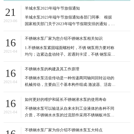
羊城水泵2023年端午节放假通知
21
羊城水泵2023年端午节放假通知各部门同事: 根据
2023-06
国家相关部门关于2023年端午节假期安排的通知，结
合本公司的实际情况，现将2023年端午节放假的有关
事项安排如下: 1、2023年6月22日到6月24日放假，
不锈钢水泵厂家为您介绍不锈钢水泵相关知识
16
共3天。6月25日(星期日)上班。&nb
1.不锈钢水泵紧固端面螺栓时，不锈 钢泵用力要对称
2021-04
均匀；边紧边盘动转子。若遇到卡涩，不锈 钢泵应松
掉螺栓重新紧。 2.电泵泵驱动轴不能承受任何径向垂
直力，皮带、链条、齿轮等侧向驱动方式禁止使用。
不锈钢水泵的构建及其工作原理
16
3.底板强的驱动轴与电机轴的连接采用弹性联轴器或
不锈钢水泵活齿传动是一种传递两同轴间回转运动的
链式联 轴器。 4.齿轮油度要够,不要时间长了,泵的底
2021-04
机械传动，主要由三个基本构件组成:激波器、活齿轮
和中心轮:国内外有关活齿传动的文献，已经开发出来
的活齿减速器有推杆活齿针轮减速机、变速传动轴承
如何更好的维护和延长不锈钢潜水泵的使用寿命
16
减速机、密切圆活齿传动、滚道减速机、套筒活齿减
不锈钢水泵可以输送从自来水到工业液体的各种不同
速机、摆动活齿减速机等 套筒活齿传动的滚道式减速
2021-04
介质，不锈钢水水泵的过流部件采用不锈钢板冲压工
器是一种新型的活
艺，适应于不同温度、流量和压力范围，不锈钢水水
泵适用于无腐蚀性或轻腐蚀性液体，可输送液体较高
不锈钢水泵厂家为你介绍不锈钢水泵五大特点