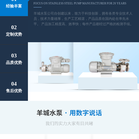
FOCUS ON STAINLESS STEEL PUMP MANUFACTURER FOR 20 YEARS
经验丰富
羊城水泵公司自创建以来，致力于科技创新，拥有各类专业技术人
员，技术力量雄厚，生产工艺精湛，产品品质在国内处在率先水
平。 产品加工精度高、效率快；每件产品都经过严格的检测手续。
02
定制优势
03
品质优势
04
售后优势