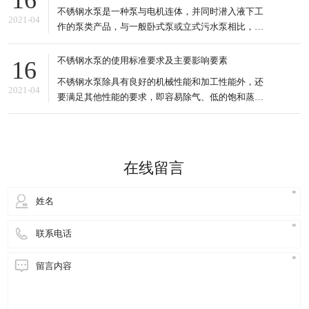
16
温度可达120℃。 不锈钢水泵的种类也很多，输送的
不锈钢水泵是一种泵与电机连体，并同时潜入液下工
液体也很多，可以是污水、酸碱液、悬浮液、强腐蚀
2021-04
作的泵类产品，与一般卧式泵或立式污水泵相比，不
性等多种不同的介质
锈钢水泵明显具有以下5个方面的特点。 特点分析 1.
结构紧凑、占地面积小。水排污泵由于潜入液下工
不锈钢水泵的使用标准要求及主要影响要素
16
作，因此可直接安装于污水池内，无需建造专门的泵
不锈钢水泵除具有良好的机械性能和加工性能外，还
房用来安装泵及机，可以节省大量的土地及基建费
2021-04
要满足其他性能的要求，即容易除气、低的饱和蒸气
用。 2.安装维修方
压、一定的化学稳定性、一定的纯度和清洁度、合适
的辐射能力等。所以不锈钢水泵具有特殊性，对清洁
处理要求是极为严格的，对运行环境是有一定的要求
的。 不锈钢水泵指没有特殊要求的真空工艺过程，这
在线留言
类产品对环境的要求是