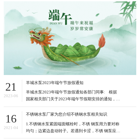
羊城水泵2023年端午节放假通知
21
羊城水泵2023年端午节放假通知各部门同事: 根据
2023-06
国家相关部门关于2023年端午节假期安排的通知，结
合本公司的实际情况，现将2023年端午节放假的有关
事项安排如下: 1、2023年6月22日到6月24日放假，
不锈钢水泵厂家为您介绍不锈钢水泵相关知识
16
共3天。6月25日(星期日)上班。&nb
1.不锈钢水泵紧固端面螺栓时，不锈 钢泵用力要对称
2021-04
均匀；边紧边盘动转子。若遇到卡涩，不锈 钢泵应松
掉螺栓重新紧。 2.电泵泵驱动轴不能承受任何径向垂