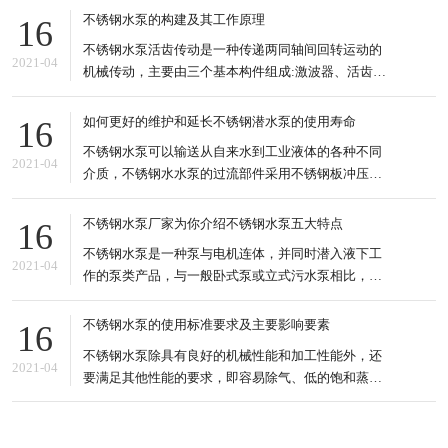
直力，皮带、链条、齿轮等侧向驱动方式禁止使用。
不锈钢水泵的构建及其工作原理
16
3.底板强的驱动轴与电机轴的连接采用弹性联轴器或
不锈钢水泵活齿传动是一种传递两同轴间回转运动的
链式联 轴器。 4.齿轮油度要够,不要时间长了,泵的底
2021-04
机械传动，主要由三个基本构件组成:激波器、活齿轮
和中心轮:国内外有关活齿传动的文献，已经开发出来
的活齿减速器有推杆活齿针轮减速机、变速传动轴承
如何更好的维护和延长不锈钢潜水泵的使用寿命
16
减速机、密切圆活齿传动、滚道减速机、套筒活齿减
不锈钢水泵可以输送从自来水到工业液体的各种不同
速机、摆动活齿减速机等 套筒活齿传动的滚道式减速
2021-04
介质，不锈钢水水泵的过流部件采用不锈钢板冲压工
器是一种新型的活
艺，适应于不同温度、流量和压力范围，不锈钢水水
泵适用于无腐蚀性或轻腐蚀性液体，可输送液体较高
不锈钢水泵厂家为你介绍不锈钢水泵五大特点
16
温度可达120℃。 不锈钢水泵的种类也很多，输送的
不锈钢水泵是一种泵与电机连体，并同时潜入液下工
液体也很多，可以是污水、酸碱液、悬浮液、强腐蚀
2021-04
作的泵类产品，与一般卧式泵或立式污水泵相比，不
性等多种不同的介质
锈钢水泵明显具有以下5个方面的特点。 特点分析 1.
结构紧凑、占地面积小。水排污泵由于潜入液下工
不锈钢水泵的使用标准要求及主要影响要素
16
作，因此可直接安装于污水池内，无需建造专门的泵
不锈钢水泵除具有良好的机械性能和加工性能外，还
房用来安装泵及机，可以节省大量的土地及基建费
2021-04
要满足其他性能的要求，即容易除气、低的饱和蒸气
用。 2.安装维修方
压、一定的化学稳定性、一定的纯度和清洁度、合适
的辐射能力等。所以不锈钢水泵具有特殊性，对清洁
处理要求是极为严格的，对运行环境是有一定的要求